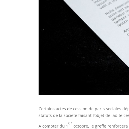
Certains actes de cession de parts sociales d
statuts de la société faisant l’objet de ladite c
er
A compter du 1
octobre, le greffe renforcera